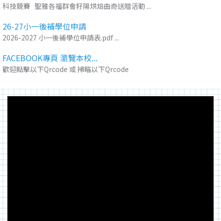
科技競賽 聖雅各福群會籽陽烘焙曲奇送贈活動 ...
26-27小一後補學位申請
2026-2027 小一後補學位申請表.pdf ...
FACEBOOK專頁 瀏覽本校...
歡迎點擊以下Qrcode 或 掃瞄以下Qrcode