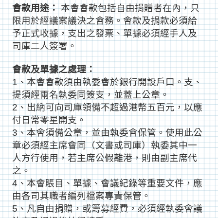
會款用途：
本會會款包括自由捐贈者在內，只
限用於經議案議決之
會務。會款及捐款必須給
予正式收據，支出之發票、單
據必須經手人及
司庫二人簽署。
會款及單據之處理：
1、本會會款須由執委會於銀行開設戶口。支、
提須經兩名執委同簽支，並蓋上公章。
2、出納可向司庫領備不超過港幣五百元，以應
付日常零星開支。
3、本會須備公章，並由執委會保管。使用此公
章必須經主席
會同（文書或司庫）執委其中一
人方行使用，若主席公假離
港，則由副主席代
之。
4、本會賬目、單據、會議紀錄等重要文件，應
由各司其職者編
列檔案專責保管。
5、凡自由捐贈，或籌募經費，必須經執委會議