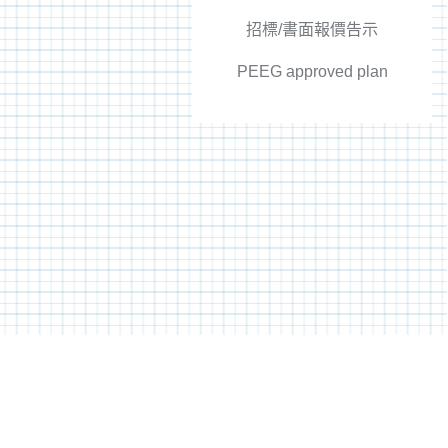
招標/書面報價告示
PEEG approved plan
地址:新界沙頭角山咀村及崗下村
TEL